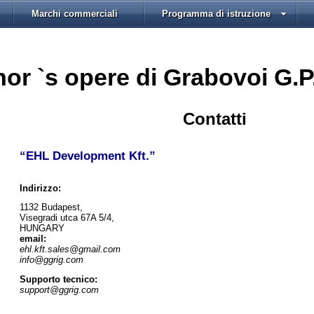
Marchi commerciali
Programma di istruzione
or `s opere di Grabovoi G.P
Contatti
“EHL Development Kft.”
Indirizzo:
1132 Budapest,
Visegradi utca 67A 5/4,
HUNGARY
email:
ehl.kft.sales@gmail.com
info@ggrig.com
Supporto tecnico:
support@ggrig.com