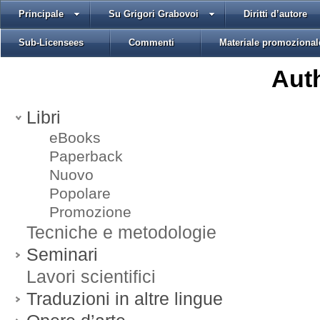
Principale
Su Grigori Grabovoi
Diritti d’autore
Sub-Licensees
Commenti
Materiale promozional
Auth
Libri
eBooks
Paperback
Nuovo
Popolare
Promozione
Tecniche e metodologie
Seminari
Lavori scientifici
Traduzioni in altre lingue