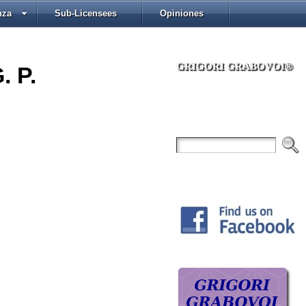
nza
Sub-Licensees
Opiniones
GRIGORI GRABOVOI®
. P.